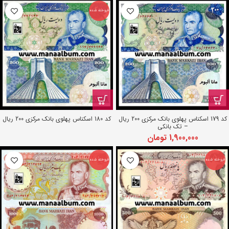
فروخته شده
کد 179 اسکناس پهلوی بانک مرکزی 200 ریال
کد 180 اسکناس پهلوی بانک مرکزی 200 ریال
– تک بانکی
1,900,000
تومان
فروخته شده
فروخته شده