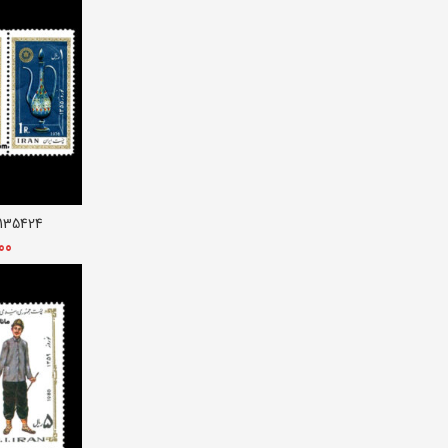
135424 – تمبر نوروز 1355
افزو
00