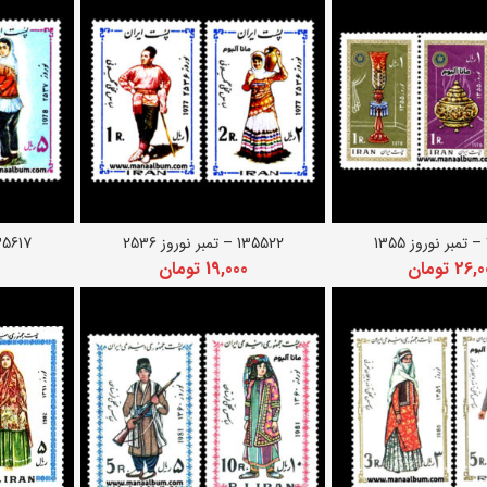
135522 – تمبر نوروز 2536
135617 – تمبر نورو
دن به سبد خرید
افزودن به سبد خرید
اف
26,0
تومان
19,000
تومان