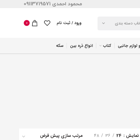
محمود احمدی 09113719571
ورود / ثبت نام
خاب دسته بندی
0
 لوازم جانبی
کتاب
انواع ذره بین
سکه
نمایش
24
36
48