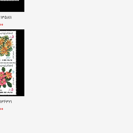
135811 – تمبر نوروز 1359
افزو
00
136321 – تمبر نوروز 1364
افزو
00