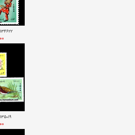
134622 – تمبر نوروز 1347
افزو
000
135019 – تمبر نوروز 1351
افزو
000