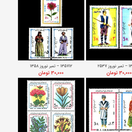
ز 2537
135712 – تمبر نوروز 1358
زودن به سبد خرید
افزودن به سبد خرید
30,000
تومان
30,000
تومان