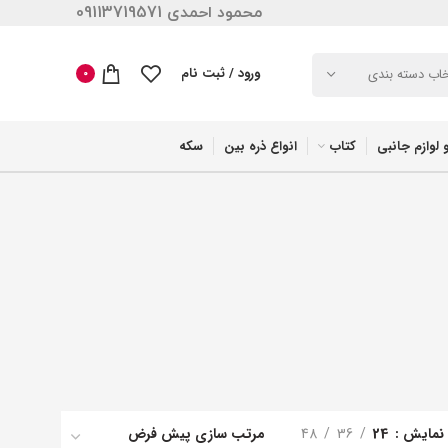
محمود احمدی 09113719571
ورود / ثبت نام
خاب دسته بندی
0
 لوازم جانبی
کتاب
انواع ذره بین
سکه
نمایش
24
36
48