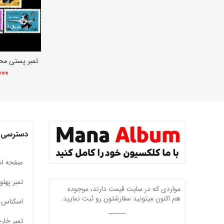
تمبر پستی مح
افزو
000
دسترسی 
صفحه ا
تمبر پهل
مواردی که در سایت قیمت دارند، موجوده
هم اکنون میتونید سفارشتون رو ثبت نمایید.
اسکناس 
تمبر خار