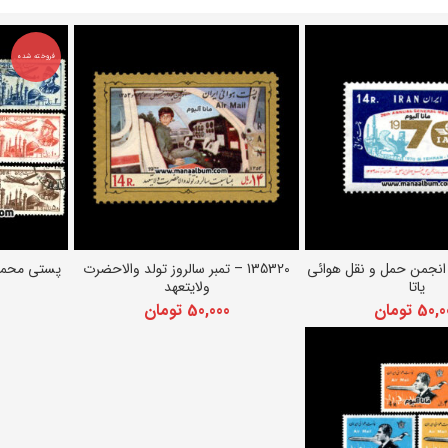
فروخته شده
 تمبر انجمن حمل و نقل هوائی
135320 – تمبر سالروز تولد والاحضرت
دن به سبد خرید
افزودن به سبد خرید
یاتا
ولایتعهد
50,0
تومان
50,000
تومان