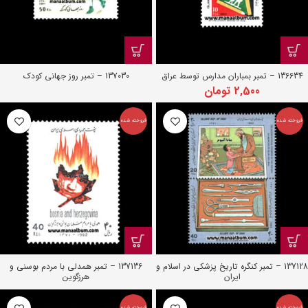
136634 – تمبر بمباران مدارس توسط عراق
137030 – تمبر روز جهانی کودک
2,500
تومان
فروخته شده
فروخته شده
137128 – تمبر کنگره تاریخ پزشکی در اسلام و
137136 – تمبر همدلی با مردم بوسنی و
ایران
هرزگوین
فروخته شده
فروخته شده