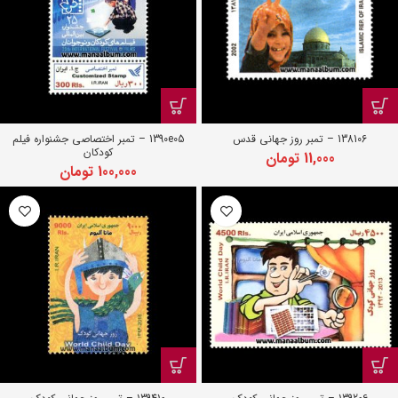
138106 – تمبر روز جهانی قدس
1390e05 – تمبر اختصاصی جشنواره فیلم
کودکان
11,000
تومان
100,000
تومان