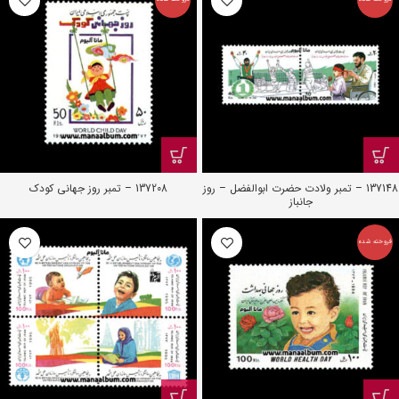
137148 – تمبر ولادت حضرت ابوالفضل – روز
137208 – تمبر روز جهانی کودک
جانباز
فروخته شده