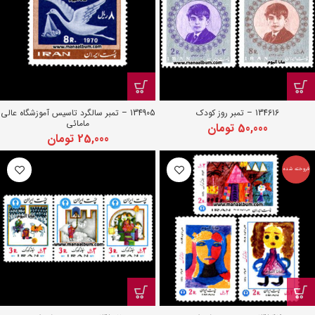
134616 – تمبر روز کودک
134905 – تمبر سالگرد تاسیس آموزشگاه عالی
مامائی
50,000
تومان
25,000
تومان
فروخته شده