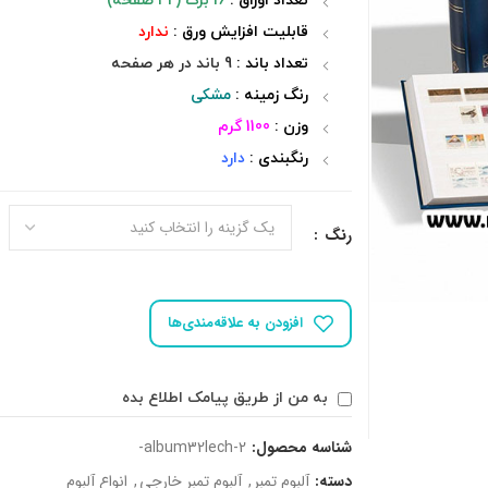
تعداد اوراق :
16 برگ (32 صفحه)
قابلیت افزایش ورق :
ندارد
تعداد باند :
9 باند در هر صفحه
رنگ زمینه :
مشکی
وزن :
1100 گرم
رنگبندی :
دارد
رنگ
افزودن به علاقه‌مندی‌ها
به من از طریق پیامک اطلاع بده
شناسه محصول:
album32lech-2-
دسته:
آلبوم تمبر
,
آلبوم تمبر خارجی
,
انواع آلبوم