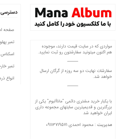
دسترسی 
صفحه ا
تمبر پهل
مواردی که در سایت قیمت دارند، موجوده
هم اکنون میتونید سفارشتون رو ثبت نمایید.
اسکناس 
تمبر خار
سفارشات نهایت دو سه روزه از گرگان ارسال
خواهد شد.
انواع ذره
با یکبار خرید مشتری دائمی "ماناآلبوم" یکی از
بزرگترین و قدیمیترین سایتهای مجموعه داری
ایران خواهید شد
محمود احمدی 09113719571
مدیریت :