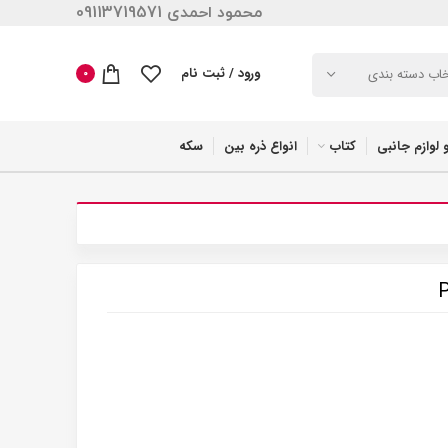
محمود احمدی 09113719571
ورود / ثبت نام
خاب دسته بندی
0
 لوازم جانبی
کتاب
انواع ذره بین
سکه