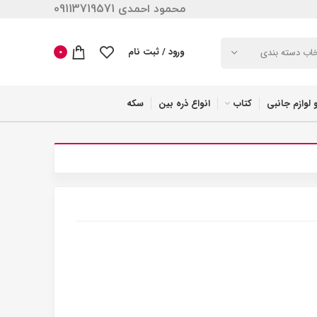
محمود احمدی 09113719571
ورود / ثبت نام
خاب دسته بندی
0
 لوازم جانبی
کتاب
انواع ذره بین
سکه