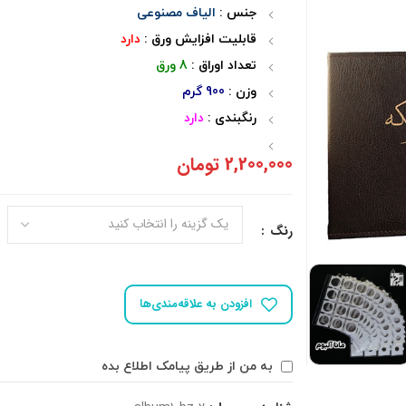
جنس :
الیاف مصنوعی
قابلیت افزایش ورق :
دارد
تعداد اوراق :
8 ورق
وزن :
900 گرم
رنگبندی :
دارد
2,200,000
تومان
رنگ
افزودن به علاقه‌مندی‌ها
به من از طریق پیامک اطلاع بده