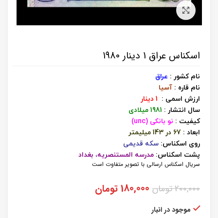
برای بزرگنمایی کلیک کنید
اسکناس عراق 1 دینار 1980
نام کشور :
عراق
نام قاره :
آسیا
ارزش اسمی :
1 دینار
سال انتشار :
1981 میلادی
کیفیت :
نو بانکی (unc)
ابعاد :
67 در 143 میلیمتر
روی اسکناس:
سکه قدیمی
پشت اسکناس:
مدرسه المستنصریه، بغداد
سریال اسکناس ارسالی با تصویر متفاوت است
قیمت
قیمت
180,000
تومان
200,000
تومان
اصلی:
فعلی:
200,000 تومان
180,000 تومان.
موجود در انبار