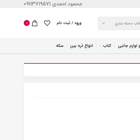
محمود احمدی 09113719571
ورود / ثبت نام
خاب دسته بندی
0
 لوازم جانبی
کتاب
انواع ذره بین
سکه