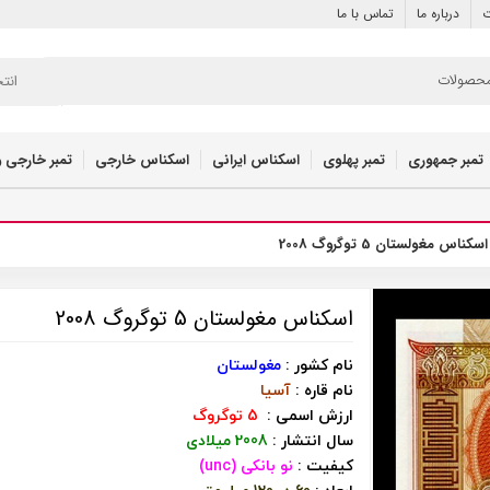
ت
درباره ما
تماس با ما
انت
تمبر جمهوری
تمبر پهلوی
اسکناس ایرانی
اسکناس خارجی
تمبر خارجی و
اسکناس مغولستان 5 توگروگ 2008
اسکناس مغولستان 5 توگروگ 2008
نام کشور :
مغولستان
نام قاره :
آسیا
ارزش اسمی :
5 توگروگ
سال انتشار :
2008 میلادی
کیفیت :
نو بانکی (unc)