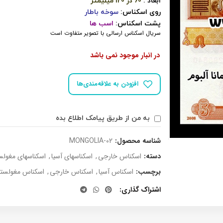
ابعاد :
60 در 120 میلیمتر
روی اسکناس:
سوخه باطار
پشت اسکناس:
اسب ها
سریال اسکناس ارسالی با تصویر متفاوت است
در انبار موجود نمی باشد
افزودن به علاقه‌مندی‌ها
به من از طریق پیامک اطلاع بده
شناسه محصول:
MONGOLIA-02
دسته:
اسکناس خارجی
,
اسکناسهای آسیا
,
اسکناسهای مغولس
برچسب:
اسکناس آسیا
,
اسکناس خارجی
,
اسکناس مغولستا
اشتراک گذاری