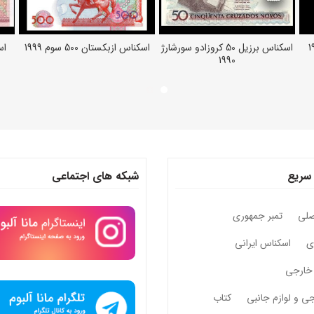
اسکناس برزیل 50 کروزادو سورشارژ
اسکناس ازبکستان 500 سوم 1999
اسک
اطلاعات بیشتر
افزودن به سبد خرید
1990
سریع
شبکه های اجتماعی
صلی
تمبر جمهوری
وی
اسکناس ایرانی
خارجی
جی و لوازم جانبی
کتاب