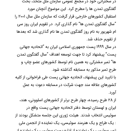
در سخنرانی خود در مجمع عمومی سازمان ملل متحد، بحث
گفتگوی تمدن ها را مطرح کرد. این موضوع آنچنان مورد
استقبال کشورهای خارجی قرار گرفت که سازمان ملل سال 2001 را
“سال گفتگوی تمدن ها” نام گذاری کرد. در تقویم ایران روز سی
ام شهریور به نام روز گفتگوی تمدن ها نام گذاری شد که بعدها
از تقویم حذف شد.
در سال 1999 پست جمهوری اسلامی ایران به “اتحادیه جهانی
پست” پیشنهاد کرد تا جهت توسعه اهداف “سال گفتگوی تمدن
ها” تمبر مشترکی به همین نام توسط کشورهای عضو چاپ و
طرح تمبر مذکور به مسابقه گذاشته شود.
با تاييد این پیشنهاد، اتحادیه جهانی پست طی فراخوانی از کلیه
کشورهای علاقه مند جهت شرکت در مسابقه دعوت به عمل
آورد.
از 28 طرح رسیده، چهار طرح برتر از کشورهای اسلوونی، هند،
ایران و لهستان توسط دفتر اتحادیه جهانی پست واقع در
سوئیس انتخاب شدند. هیئت ژوری این جلسه متشکل بودند از
: یک طراح و یک هنرمند سوئیسی، یک نماینده از انجمن ملی
تمبر سوئیس، یک نماینده از اداره پست سوئیس، یک نماینده از