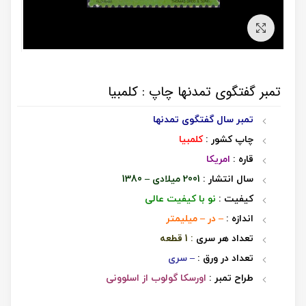
برای بزرگنمایی کلیک کنید
تمبر گفتگوی تمدنها چاپ : کلمبیا
تمبر سال گفتگوی تمدنها
چاپ کشور :
کلمبیا
قاره :
امریکا
سال انتشار :
2001 میلادی – 1380
کیفیت :
نو با کیفیت عالی
اندازه :
– در – میلیمتر
تعداد هر سری
: 1 قطعه
تعداد در ورق :
– سری
طراح تمبر :
اورسکا گولوب از اسلوونی