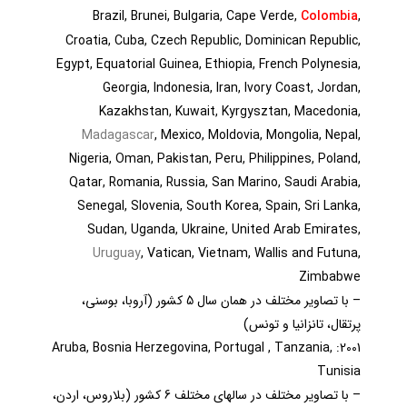
Brazil, Brunei, Bulgaria, Cape Verde,
,
Colombia
Croatia, Cuba, Czech Republic,
Dominican Republic
,
Egypt, Equatorial Guinea, Ethiopia, French Polynesia,
Georgia, Indonesia, Iran, Ivory Coast, Jordan,
Kazakhstan, Kuwait, Kyrgysztan, Macedonia,
Madagascar
, Mexico, Moldovia, Mongolia, Nepal,
Nigeria, Oman, Pakistan, Peru, Philippines, Poland,
Qatar, Romania, Russia, San Marino, Saudi Arabia,
Senegal, Slovenia, South Korea, Spain, Sri Lanka,
Sudan, Uganda, Ukraine, United Arab Emirates,
Uruguay
, Vatican, Vietnam, Wallis and Futuna,
Zimbabwe
– با تصاویر مختلف در همان سال 5 کشور (آروبا، بوسنی،
پرتقال، تانزانیا و تونس)
2001: Aruba, Bosnia Herzegovina, Portugal , Tanzania,
Tunisia
– با تصاویر مختلف در سالهای مختلف 6 کشور (بلاروس، اردن،