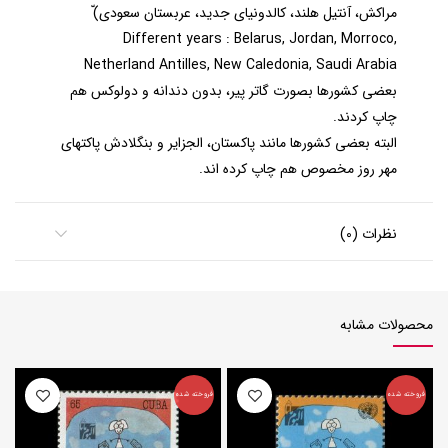
مراکش، آنتيل هلند، کالدونياي جدید، عربستان سعودي)ّ
Different years : Belarus, Jordan, Morroco,
Netherland Antilles, New Caledonia, Saudi Arabia
بعضی کشورها بصورت گاتر پیر، بدون دندانه و دولوکس هم
چاپ کردند.
البته بعضی کشورها مانند پاکستان، الجزایر و بنگلادش پاکتهای
مهر روز مخصوص هم چاپ کرده اند.
نظرات (0)
محصولات مشابه
فروخته شده
فروخته شده
ف