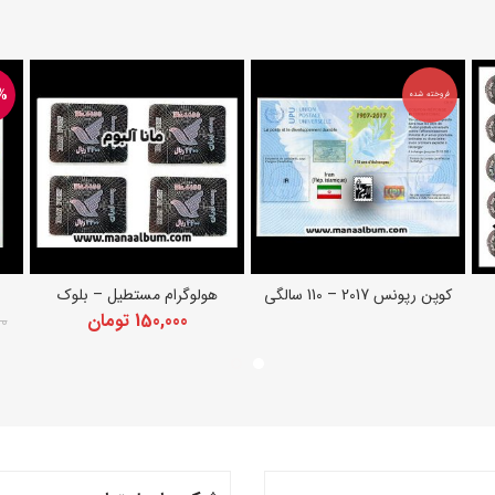
%
فروخته شده
کوپن رپونس 2017 – 110 سالگی
هولوگرام مستطیل – بلوک
اطلاعات بیشتر
افزودن به سبد خرید
150,000
تومان
00