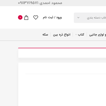
محمود احمدی 09113719571
ورود / ثبت نام
خاب دسته بندی
0
 لوازم جانبی
کتاب
انواع ذره بین
سکه