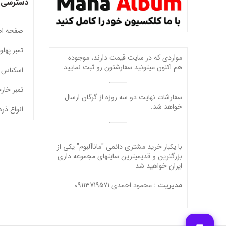
دسترسی 
صفحه ا
تمبر پهل
مواردی که در سایت قیمت دارند، موجوده
هم اکنون میتونید سفارشتون رو ثبت نمایید.
اسکناس 
تمبر خار
سفارشات نهایت دو سه روزه از گرگان ارسال
خواهد شد.
انواع ذره
با یکبار خرید مشتری دائمی "ماناآلبوم" یکی از
بزرگترین و قدیمیترین سایتهای مجموعه داری
ایران خواهید شد
محمود احمدی 09113719571
مدیریت :