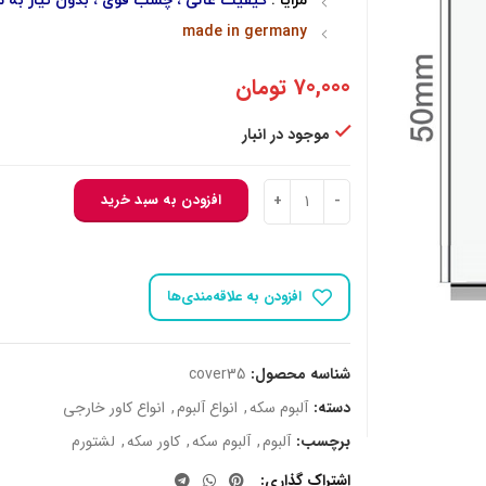
مزایا :
کیفیت عالی ، چسب قوی ، بدون نیاز به م
made in germany
70,000
تومان
موجود در انبار
کاور سکه لشتورم آلمان سایز 35 عدد
افزودن به سبد خرید
افزودن به علاقه‌مندی‌ها
شناسه محصول:
cover35
دسته:
آلبوم سکه
,
انواع آلبوم
,
انواع کاور خارجی
برچسب:
آلبوم
,
آلبوم سکه
,
کاور سکه
,
لشتورم
اشتراک گذاری