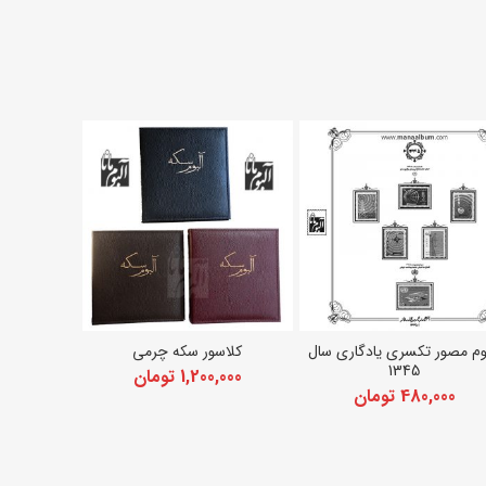
وم مصور تکسری یادگاری سال
کلاسور سکه چرمی
آلبوم مصور
افزودن به سبد خرید
انتخاب گزینه ها
افزود
1345
1,200,000
تومان
480,000
تومان
000