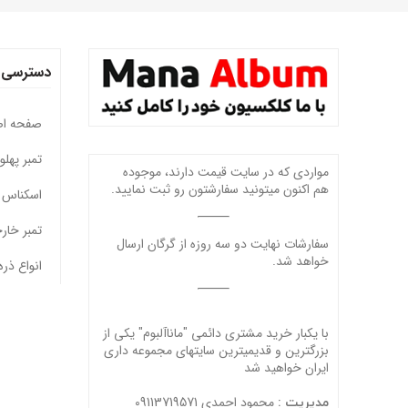
دسترسی 
صفحه ا
تمبر پهل
مواردی که در سایت قیمت دارند، موجوده
هم اکنون میتونید سفارشتون رو ثبت نمایید.
اسکناس 
تمبر خار
سفارشات نهایت دو سه روزه از گرگان ارسال
خواهد شد.
انواع ذره
با یکبار خرید مشتری دائمی "ماناآلبوم" یکی از
بزرگترین و قدیمیترین سایتهای مجموعه داری
ایران خواهید شد
محمود احمدی 09113719571
مدیریت :