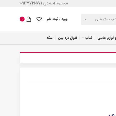
محمود احمدی 09113719571
ورود / ثبت نام
خاب دسته بندی
0
 لوازم جانبی
کتاب
انواع ذره بین
سکه