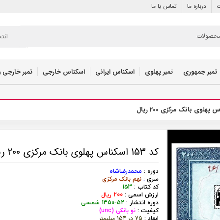
ت
درباره ما
تماس با ما
انت
تمبر جمهوری
تمبر پهلوی
اسکناس ایرانی
اسکناس خارجی
تمبر خارجی و
کد 153 اسکناس پهلوی بانک مرکزی 200 ریال
دوره :
محمدرضاشاه
سری
:
نهم بانک مرکزی
کد کتاب :
153
ارزش اسمی :
200 ریال
دوره انتشار :
52-1350 شمسی
کیفیت :
نو بانکی (unc)
75 در 154 میلیمتر
ابعاد :