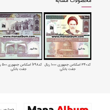
محصولات مشابه
کد340 اسکناس جمهوری 1000 ریال
کد298آ اس
افزودن به سبد خرید
افزودن به سبد خرید
جفت بانکی
جفت بانکی
دسترسی 