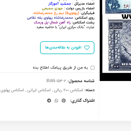
امضاء مدیرکل :
جمشید آموزگار
امضاء بازرس دولت :
مهدی سمیعی
فیلیگران:
(پهلوی5) نیم رخ محمدرضاشاه
روی اسکناس:
محمدرضاشاه پهلوی یقه نظامی
پشت اسکناس:
راه آهن شمال-پل ورسک
عبارت “بانک مرکزی ایران” با حاشیه سفید
افزودن به علاقه‌مندی‌ها
به من از طریق پیامک اطلاع بده
شناسه محصول:
IRAN-153-2
دسته:
اسکناس 200 ریالی
,
اسکناس ایرانی
,
اسکناس پهلوی 
اشتراک گذاری