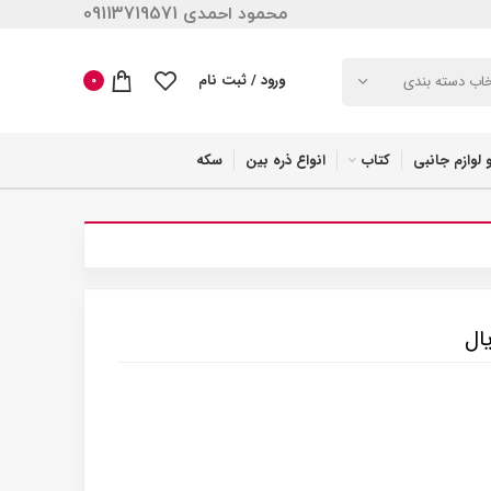
محمود احمدی 09113719571
ورود / ثبت نام
خاب دسته بندی
0
 لوازم جانبی
کتاب
انواع ذره بین
سکه