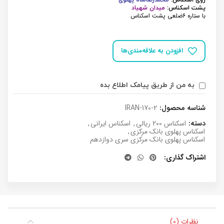
روی اسکناس:
محمدرضاشاه پهلوی
پشت اسکناس:
میدان شهیاد
با ستاره 6ضلعی پشت اسکناس
افزودن به علاقه‌مندی‌ها
به من از طریق پیامک اطلاع بده
شناسه محصول:
IRAN-170-2
دسته:
اسکناس 200 ریالی
,
اسکناس ایرانی
,
اسکناس پهلوی بانک مرکزی
,
اسکناس پهلوی بانک مرکزی سری دوازدهم
اشتراک گذاری
نظرات (0)