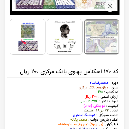
برای بزرگنمایی کلیک کنید
کد 170 اسکناس پهلوی بانک مرکزی 200 ریال
دوره :
محمدرضاشاه
سری
:
دوازدهم بانک مرکزی
کد کتاب :
170
ارزش اسمی :
200 ریال
دوره انتشار :
1354شمسی
کیفیت :
نو بانکی (unc)
73 در 148 میلیمتر
ابعاد :
امضاء مدیرکل :
هوشنگ انصاری
امضاء بازرس دولت :
محمد یگانه
فیلیگران:
(پهلوی5) نیم رخ محمدرضاشاه