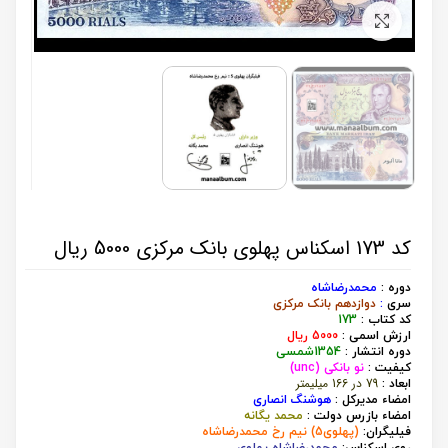
برای بزرگنمایی کلیک کنید
کد 173 اسکناس پهلوی بانک مرکزی 5000 ریال
دوره :
محمدرضاشاه
سری
:
دوازدهم بانک مرکزی
کد کتاب :
173
ارزش اسمی :
5000 ریال
دوره انتشار :
1354شمسی
کیفیت :
نو بانکی (unc)
79 در 166 میلیمتر
ابعاد :
امضاء مدیرکل :
هوشنگ انصاری
امضاء بازرس دولت :
محمد یگانه
فیلیگران:
(پهلوی5) نیم رخ محمدرضاشاه