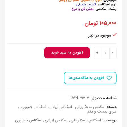
فیلیگران:
(نوع 6) خمینی تمام رخ روشن
روی اسکناس:
تصویر خمینی
پشت اسکناس:
نقش گل و مرغ
105,000
تومان
موجود در انبار
کد313 اسکناس جمهوری 5000 ریال جفت بانکی عدد
افزودن به سبد خرید
افزودن به علاقه‌مندی‌ها
شناسه محصول:
IRAN-313-2
دسته:
اسکناس 5000 ریالی
,
اسکناس ایرانی
,
اسکناس جمهوری
,
سری بیست و یکم
برچسب:
اسکناس 5000 ریالی
,
اسکناس ایرانی
,
اسکناس جمهوری