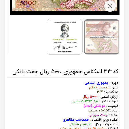
برای بزرگنمایی کلیک کنید
کد313 اسکناس جمهوری 5000 ریال جفت بانکی
دوره :
جمهوری اسلامی
سری :
بیست و یکم
کد کتاب :
313
ارزش اسمی :
000 ریال
5
دوره انتشار :
88-1372 شمسی
کیفیت :
نو بانکی (unc)
ابعاد :
154×75 میلیمتر
تعداد :
جفت سریالی
امضاء وزیر اقتصاد :
طهماسب مظاهری
امضاء رئیس کل :
ابراهیم شیبانی