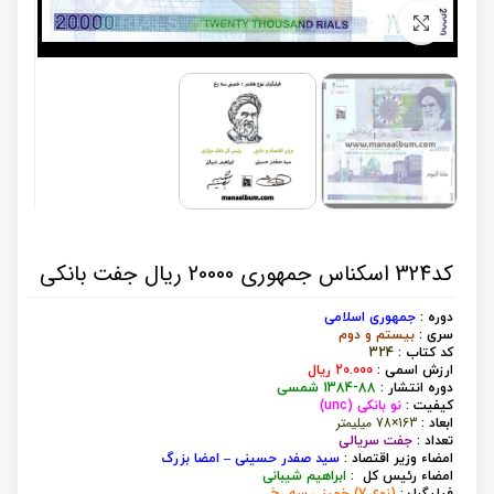
برای بزرگنمایی کلیک کنید
کد324 اسکناس جمهوری 20000 ریال جفت بانکی
دوره :
جمهوری اسلامی
سری :
بیستم و دوم
کد کتاب :
324
ارزش اسمی :
000 ریال
20.
دوره انتشار :
88-1384 شمسی
کیفیت :
نو بانکی (unc)
163×78 میلیمتر
ابعاد :
تعداد :
جفت سریالی
امضاء وزیر اقتصاد :
سید صفدر حسینی – امضا بزرگ
امضاء رئیس کل :
ابراهیم شیبانی