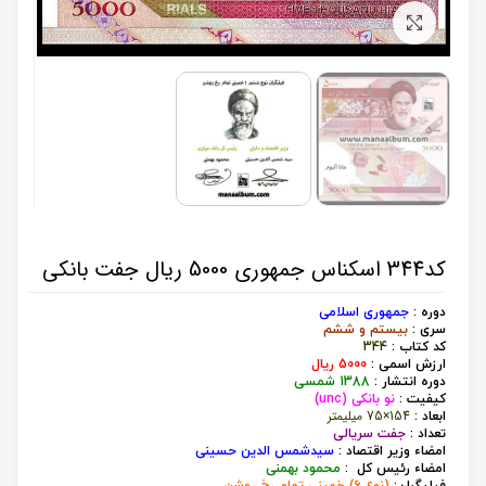
برای بزرگنمایی کلیک کنید
کد344 اسکناس جمهوری 5000 ریال جفت بانکی
دوره :
جمهوری اسلامی
سری :
بیستم و ششم
کد کتاب :
344
ارزش اسمی :
000 ریال
5
دوره انتشار :
1388 شمسی
کیفیت :
نو بانکی (unc)
154×75 میلیمتر
ابعاد :
تعداد :
جفت سریالی
امضاء وزیر اقتصاد :
سیدشمس الدین حسینی
امضاء رئیس کل :
محمود بهمنی