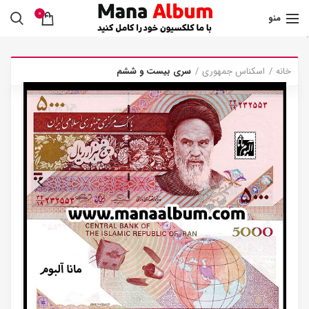
0
منو
.
خانه
اسکناس جمهوری
سری بیست و ششم