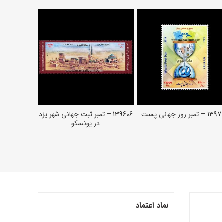
فروخته شده
 تمبر روز جهانی پست
139606 – تمبر ثبت جهانی شهر یزد
مینی شیت 
افزودن به سبد خرید
افزودن به سبد خرید
اط
در یونسکو
نماد اعتماد