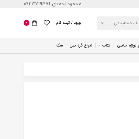
محمود احمدی 09113719571
ورود / ثبت نام
خاب دسته بندی
0
 لوازم جانبی
کتاب
انواع ذره بین
سکه