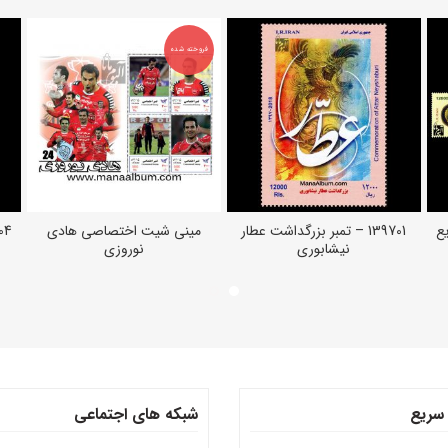
فروخته شده
یع
139701 – تمبر بزرگداشت عطار
مینی شیت اختصاصی هادی
139704 –
افزودن به سبد خرید
اطلاعات بیشتر
نیشابوری
نوروزی
سریع
شبکه های اجتماعی