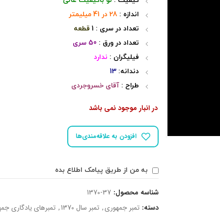
کیفیت :
نو باکیفیت عالی
اندازه :
28 در 41 میلیمتر
تعداد در سری : 1
قطعه
تعداد در ورق :
50 سری
فیلیگران :
ندارد
دندانه:
13
طراح :
آقای خسروجردی
در انبار موجود نمی باشد
افزودن به علاقه‌مندی‌ها
به من از طریق پیامک اطلاع بده
شناسه محصول:
1370-37
دسته:
تمبر جمهوری
,
تمبر سال 1370
,
تمبرهای یادگاری جم