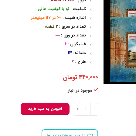
تیراژ :
60.000 قطعه
کیفیت :
نو با کیفیت عالی
اندازه شیت :
60 در 117 میلیمتر
تعداد در سری :
2 قطعه
تعداد در ورق :
—
فیلیگران :
6
دندانه:
13
طراح :
؟
440,000
تومان
موجود در انبار
140304 - تمبر مشترک ایران - بلاروس 2 - بلوک عدد
افزودن به سبد خرید
افزودن به علاقه‌مندی‌ها