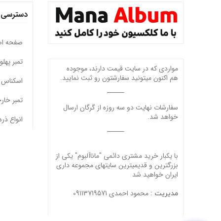
دسترسی 
صفحه ا
تمبر پهل
مواردی که در سایت قیمت دارند، موجوده
هم اکنون میتونید سفارشتون رو ثبت نمایید.
اسکناس 
تمبر خار
سفارشات نهایت دو سه روزه از گرگان ارسال
خواهد شد.
انواع ذره
با یکبار خرید مشتری دائمی "ماناآلبوم" یکی از
بزرگترین و قدیمیترین سایتهای مجموعه داری
ایران خواهید شد
محمود احمدی 09113719571
مدیریت :