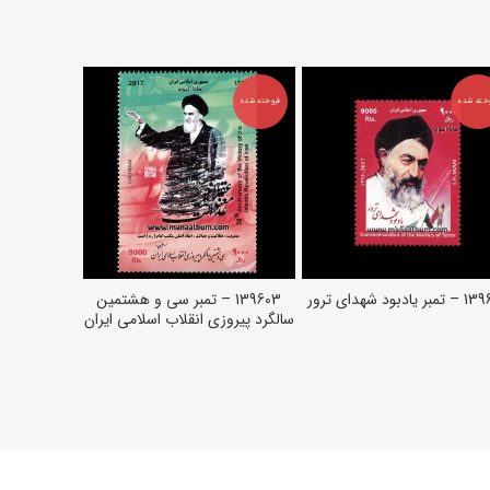
-33%
خته شده
فروخته شده
فروخته شده
 یادبود شهدای ترور
139603 – تمبر سی و هشتمین
مینی شیت ا
اطلاعات بیشتر
اطلاعات بیشتر
اط
سالگرد پیروزی انقلاب اسلامی ایران
استا