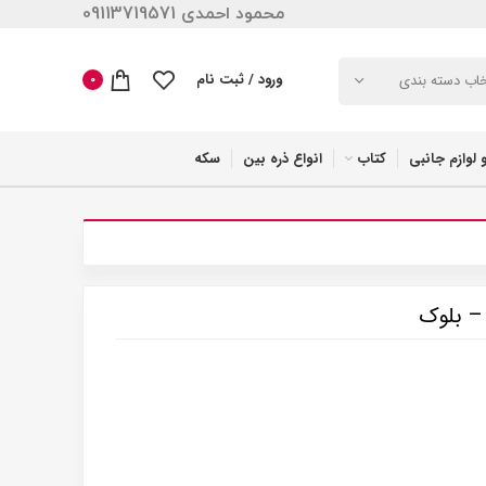
محمود احمدی 09113719571
ورود / ثبت نام
خاب دسته بندی
0
 لوازم جانبی
کتاب
انواع ذره بین
سکه