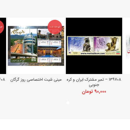
فروخته شده
فرو
139708 – تمبر مشترک ایران و کره
مینی شیت اختصاصی روز گرگان
139608 – تمبر
افزودن به سبد خرید
اطلاعات بیشتر
جنوبی
90,000
تومان