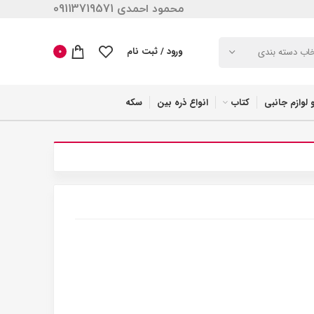
محمود احمدی 09113719571
ورود / ثبت نام
خاب دسته بندی
0
 لوازم جانبی
کتاب
انواع ذره بین
سکه