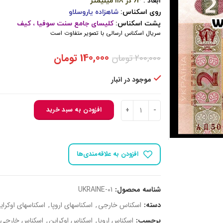
ابعاد :
63 در 118 میلیمتر
روی اسکناس:
شاهزاده یاروسلاو
پشت اسکناس:
کلیسای جامع سنت سوفیا ، کیف
سریال اسکناس ارسالی با تصویر متفاوت است
قیمت
قیمت
140,000
تومان
200,000
تومان
اصلی:
فعلی:
200,000 تومان
140,000 تومان.
موجود در انبار
بود.
اسکناس اوکراین 2 گریونا 2013 عدد
افزودن به سبد خرید
افزودن به علاقه‌مندی‌ها
شناسه محصول:
UKRAINE-01
دسته:
اسکناس خارجی
,
اسکناسهای اروپا
,
اسکناسهای اوکرای
برچسب:
اسکناس اروپا
,
اسکناس اوکراین
,
اسکناس خارجی