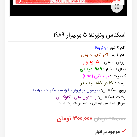
برای بزرگنمایی کلیک کنید
اسکناس ونزوئلا 5 بولیوار 1989
نام کشور :
ونزوئلا
نام قاره :
آمریکای جنوبی
ارزش اسمی :
5 بولیوار
سال انتشار :
1989 میلادی
کیفیت :
نو بانکی (unc)
ابعاد :
67 در 157 میلیمتر
روی اسکناس:
سیمون بولیوار ، فرانسیسکو د میراندا
پشت اسکناس:
پانتئون ملی ، کاراکاس
سریال اسکناس ارسالی با تصویر متفاوت است
قیمت
قیمت
300,000
تومان
350,000
تومان
اصلی:
فعلی:
350,000 تومان
300,000 تومان.
موجود در انبار