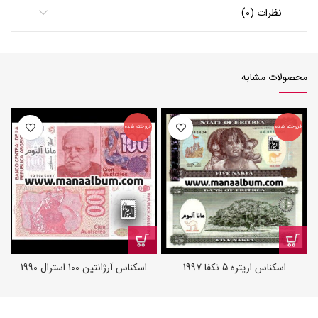
نظرات (0)
محصولات مشابه
فروخته شده
فروخته شده
ف
اسکناس اریتره 5 نکفا 1997
اسکناس آرژانتین 100 استرال 1990