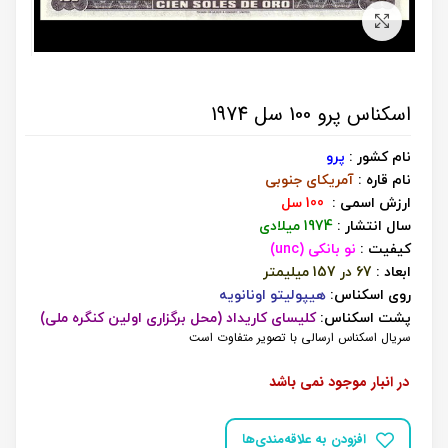
برای بزرگنمایی کلیک کنید
اسکناس پرو 100 سل 1974
نام کشور :
پرو
نام قاره :
آمریکای جنوبی
ارزش اسمی :
100 سل
سال انتشار :
1974 میلادی
کیفیت :
نو بانکی (unc)
ابعاد :
67 در 157 میلیمتر
روی اسکناس:
هیپولیتو اونانویه
پشت اسکناس:
کلیسای کاریداد (محل برگزاری اولین کنگره ملی)
سریال اسکناس ارسالی با تصویر متفاوت است
در انبار موجود نمی باشد
افزودن به علاقه‌مندی‌ها