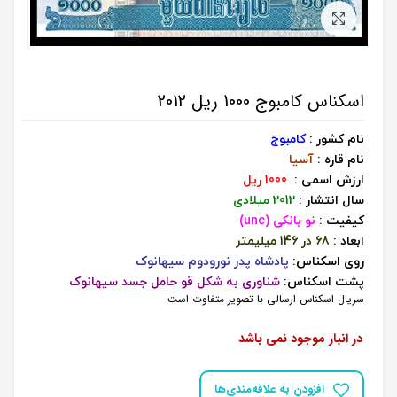
برای بزرگنمایی کلیک کنید
اسکناس کامبوج 1000 ریل 2012
نام کشور :
کامبوج
نام قاره :
آسیا
ارزش اسمی :
1000 ریل
سال انتشار :
2012 میلادی
کیفیت :
نو بانکی (unc)
ابعاد :
68 در 146 میلیمتر
روی اسکناس:
پادشاه پدر نورودوم سیهانوک
پشت اسکناس:
شناوری به شکل قو حامل جسد سیهانوک
سریال اسکناس ارسالی با تصویر متفاوت است
در انبار موجود نمی باشد
افزودن به علاقه‌مندی‌ها