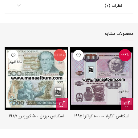
نظرات (0)
محصولات مشابه
-38%
فروخته شده
ف
اسکناس آنگولا 100000 کوآنزا 1995
اسکناس برزیل 500 کروزیرو 1987