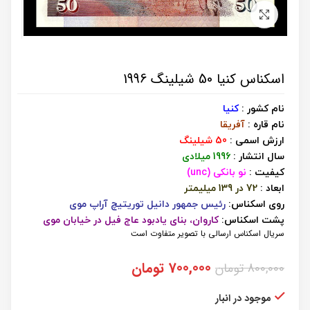
برای بزرگنمایی کلیک کنید
اسکناس کنیا 50 شیلینگ 1996
نام کشور :
کنیا
نام قاره :
آفریقا
ارزش اسمی :
50 شیلینگ
سال انتشار :
1996 میلادی
کیفیت :
نو بانکی (unc)
ابعاد :
72 در 139 میلیمتر
روی اسکناس:
رئیس جمهور دانیل توریتیچ آراپ موی
پشت اسکناس:
کاروان، بنای یادبود عاج فیل در خیابان موی
سریال اسکناس ارسالی با تصویر متفاوت است
قیمت
قیمت
700,000
تومان
800,000
تومان
اصلی:
فعلی:
800,000 تومان
700,000 تومان.
موجود در انبار