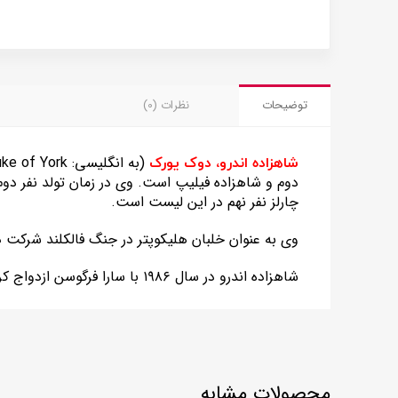
توضیحات
نظرات (0)
(به انگلیسی:
uke of York
شاهزاده اندرو، دوک یورک
دوم و شاهزاده فیلیپ است. وی در زمان تولد نفر دوم
چارلز نفر نهم در این لیست است.
وی به عنوان خلبان هلیکوپتر در جنگ فالکلند شرکت 
شاهزاده اندرو در سال ۱۹۸۶ با سارا فرگوسن ازدواج کرد و حاصل این ازدواج دو دختر به نام‌های بئاتریس و یوژنی است. ازدواج این دو در سال ۱۹۹۶ به طلاق انجامید.
محصولات مشابه