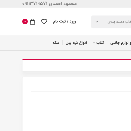
محمود احمدی 09113719571
ورود / ثبت نام
خاب دسته بندی
0
 لوازم جانبی
کتاب
انواع ذره بین
سکه