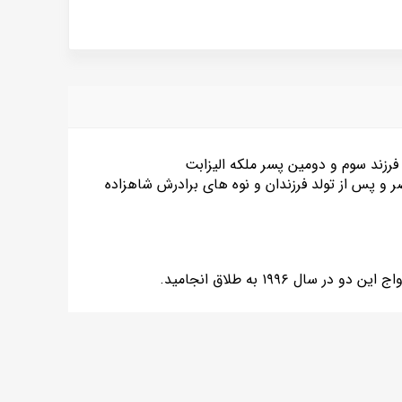
اندرو آلبرت کریستین ادوارد؛ زاده ۱۹ فوریه ۱۹۶۰) فرزند سوم و دومین پسر ملکه الیزابت
ر و پس از تولد فرزندان و نوه های برادرش شاهزاده