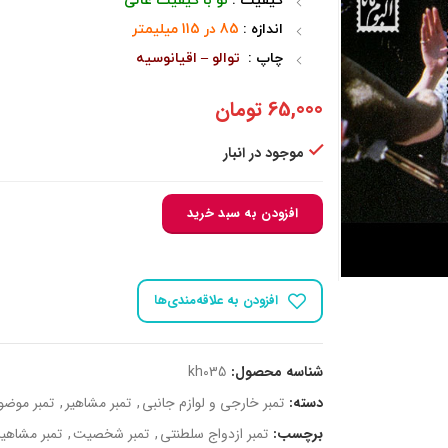
کیفیت :
نو با کیفیت عالی
اندازه :
85 در 115 میلیمتر
چاپ :
توالو – اقیانوسیه
65,000
تومان
موجود در انبار
افزودن به سبد خرید
افزودن به علاقه‌مندی‌ها
شناسه محصول:
kh035
دسته:
تمبر خارجی و لوازم جانبی
,
تمبر مشاهیر
,
تمبر موض
برچسب:
تمبر ازدواج سلطنتی
,
تمبر شخصیت
,
تمبر مشاهیر