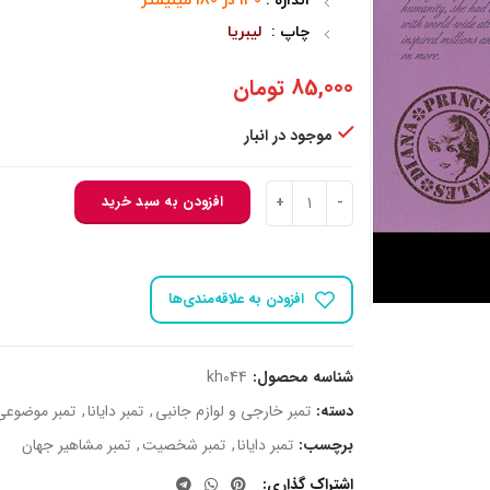
اندازه :
130 در 180 میلیمتر
چاپ :
لیبریا
85,000
تومان
موجود در انبار
تمبر دایانا - 22 عدد
افزودن به سبد خرید
افزودن به علاقه‌مندی‌ها
شناسه محصول:
kh044
دسته:
تمبر خارجی و لوازم جانبی
,
تمبر دایانا
,
تمبر موضوعی
برچسب:
تمبر دایانا
,
تمبر شخصیت
,
تمبر مشاهیر جهان
اشتراک گذاری