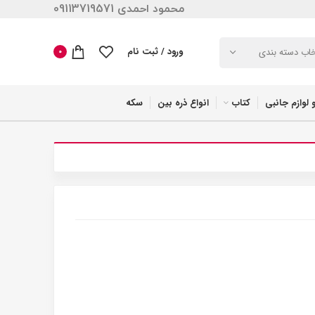
محمود احمدی 09113719571
ورود / ثبت نام
خاب دسته بندی
0
 لوازم جانبی
کتاب
انواع ذره بین
سکه