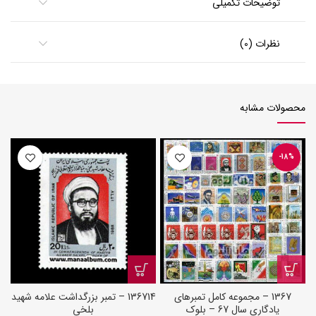
توضیحات تکمیلی
نظرات (0)
محصولات مشابه
-18%
1367 – مجموعه کامل تمبرهای
136714 – تمبر بزرگداشت علامه شهید
یادگاری سال 67 – بلوک
بلخی