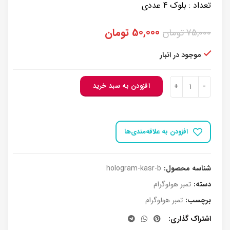
تعداد : بلوک 4 عددی
قیمت
قیمت
50,000
تومان
75,000
تومان
اصلی:
فعلی:
75,000 تومان
50,000 تومان.
موجود در انبار
بود.
هولوگرام کسر تمبر - بلوک عدد
افزودن به سبد خرید
افزودن به علاقه‌مندی‌ها
شناسه محصول:
hologram-kasr-b
دسته:
تمبر هولوگرام
برچسب:
تمبر هولوگرام
اشتراک گذاری