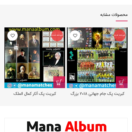
محصولات مشابه
فروخته شده
فروخته شده
ف
کبریت پک جام جهانی 2018 بزرگ
کبریت پک آثار کمال الملک