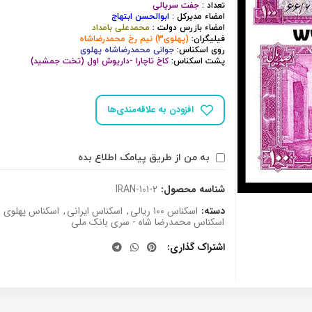
تعداد :
جفت سریالی
امضاء مدیرکل :
ابوالحسن ابتهاج
امضاء بازرس دولت :
محمدعلی بامداد
فیلیگران:
(پهلوی3) نیم رخ محمدرضاشاه
روی اسکناس:
جوانی محمدرضاشاه پهلوی
پشت اسکناس:
کاخ تاچارا -داریوش اول (تخت جمشید)
افزودن به علاقه‌مندی‌ها
به من از طریق پیامک اطلاع بده
شناسه محصول:
IRAN-101-2
دسته:
اسکناس 100 ریالی
,
اسکناس ایرانی
,
اسکناس پهلوی 
اسکناس محمدرضا شاه - سری بانک ملی
اشتراک گذاری