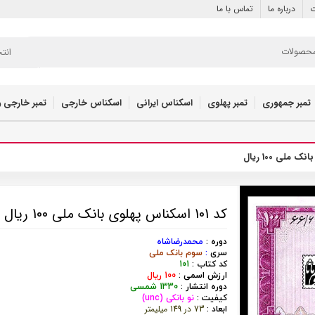
ت
درباره ما
تماس با ما
انت
تمبر جمهوری
تمبر پهلوی
اسکناس ایرانی
اسکناس خارجی
تمبر خارجی و
کد 101 اسکناس پهلوی بانک ملی 100 ریال
دوره :
محمدرضاشاه
سری
:
سوم بانک ملی
کد کتاب :
101
ارزش اسمی :
100 ریال
دوره انتشار :
1330 شمسی
کیفیت :
نو بانکی (unc)
73 در 149 میلیمتر
ابعاد :