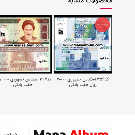
محصولات مشابه
فروخته شده
کد354 اسکناس جمهوری 20000
کد327 اسک
اطلاعات بیشتر
افزودن به سبد خرید
ریال جفت بانکی
جفت بانکی
دسترسی 