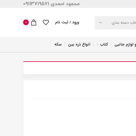
محمود احمدی 09113719571
ورود / ثبت نام
خاب دسته بندی
0
 لوازم جانبی
کتاب
انواع ذره بین
سکه