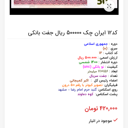
برای بزرگنمایی کلیک کنید
کد12 ایران چک 500000 ریال جفت بانکی
دوره :
جمهوری اسلامی
سری :
(ه)
کد کتاب :
12
ارزش اسمی :
000 ریال
500.
دوره انتشار :
1400 شمسی
کیفیت :
نو بانکی (unc)
156×71 میلیمتر
ابعاد :
تعداد :
جفت سریال
امضاء رئیس کل :
اکبر کمیجانی
فیلیگران:
تصویر کبوتر با رقم 50 درون
روی اسکناس:
گنبد حرم امام رضا – مشهد
پشت اسکناس:
کوه دماوند
420,000
تومان
موجود در انبار