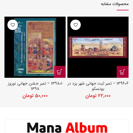
محصولات مشابه
139606 – تمبر ثبت جهانی شهر یزد در
139801 – تمبر جشن جهانی نوروز
یونسکو
1398
22,000
تومان
50,000
تومان