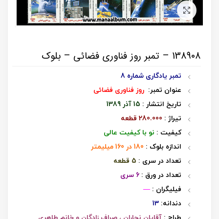
برای بزرگنمایی کلیک کنید
138908 – تمبر روز فناوری فضائی – بلوک
تمبر یادگاری شماره 8
عنوان تمبر:
روز فناوری فضائی
تاریخ انتشار :
15 آذر 1389
تیراژ :
280.000 قطعه
کیفیت :
نو با کیفیت عالی
اندازه بلوک :
180 در 160 میلیمتر
تعداد در سری :
5 قطعه
تعداد در ورق :
6 سری
فیلیگران :
—
دندانه:
13
طراح :
آقایان نجاران ، صراف زادگان و خانم طاهری